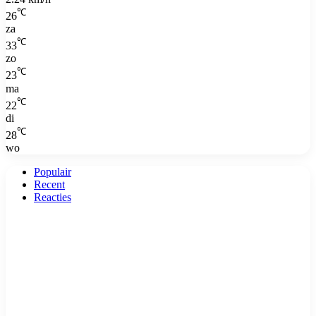
℃
26
za
℃
33
zo
℃
23
ma
℃
22
di
℃
28
wo
Populair
Recent
Reacties