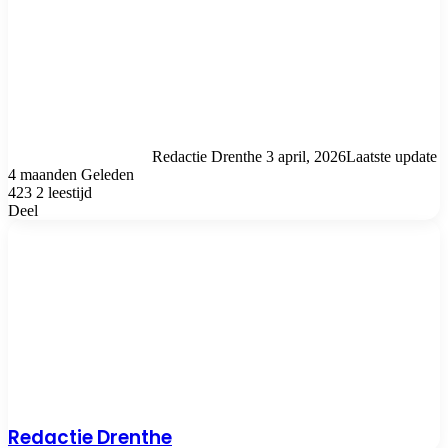
Send
an
email
Redactie Drenthe
3 april, 2026
Laatste update
4 maanden Geleden
423
2 leestijd
Deel
Facebook
X
LinkedIn
Pinterest
Messenger
Messenger
WhatsApp
Telegram
Deel
Print
via
e-
mail
Redactie Drenthe