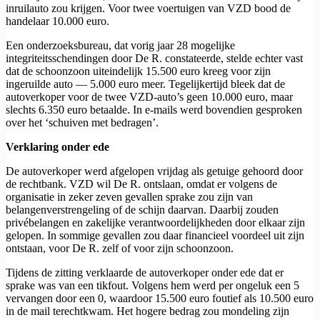
inruilauto zou krijgen. Voor twee voertuigen van VZD bood de
handelaar 10.000 euro.
Een onderzoeksbureau, dat vorig jaar 28 mogelijke
integriteitsschendingen door De R. constateerde, stelde echter vast
dat de schoonzoon uiteindelijk 15.500 euro kreeg voor zijn
ingeruilde auto — 5.000 euro meer. Tegelijkertijd bleek dat de
autoverkoper voor de twee VZD-auto’s geen 10.000 euro, maar
slechts 6.350 euro betaalde. In e-mails werd bovendien gesproken
over het ‘schuiven met bedragen’.
Verklaring onder ede
De autoverkoper werd afgelopen vrijdag als getuige gehoord door
de rechtbank. VZD wil De R. ontslaan, omdat er volgens de
organisatie in zeker zeven gevallen sprake zou zijn van
belangenverstrengeling of de schijn daarvan. Daarbij zouden
privébelangen en zakelijke verantwoordelijkheden door elkaar zijn
gelopen. In sommige gevallen zou daar financieel voordeel uit zijn
ontstaan, voor De R. zelf of voor zijn schoonzoon.
Tijdens de zitting verklaarde de autoverkoper onder ede dat er
sprake was van een tikfout. Volgens hem werd per ongeluk een 5
vervangen door een 0, waardoor 15.500 euro foutief als 10.500 euro
in de mail terechtkwam. Het hogere bedrag zou mondeling zijn