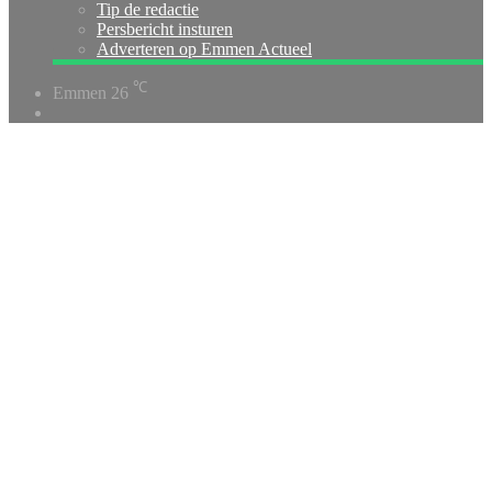
Tip de redactie
Persbericht insturen
Adverteren op Emmen Actueel
℃
Emmen
26
Switch
skin
Home
/
112
/
Crime
/
Tikfout
in mail speelt
rol in zaak rond
oud-directeur
Veiligheidszorg
Drenthe
Crime
Tikfout
in
mail
speelt