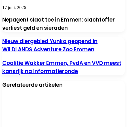
17 juni, 2026
Nepagent slaat toe in Emmen: slachtoffer
verliest geld en sieraden
Nieuw
Nieuw diergebied Yunka geopend in
diergebied
WILDLANDS Adventure Zoo Emmen
Yunka
geopend
in
Coalitie
Coalitie Wakker Emmen, PvdA en VVD meest
WILDLANDS
Wakker
kansrijk na informatieronde
Adventure
Emmen,
Zoo
PvdA
Emmen
en
Gerelateerde artikelen
VVD
meest
kansrijk
na
informatieronde