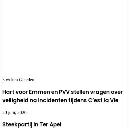
slaat
toe in
Emmen:
slachtoffer
verliest
geld en
sieraden
3 weken Geleden
Hart voor Emmen en PVV stellen vragen over
veiligheid na incidenten tijdens C’est la Vie
20 juni, 2026
Steekpartij in Ter Apel