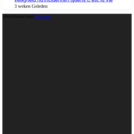
3 weken Geleden
@emmenactueel
Volg ons