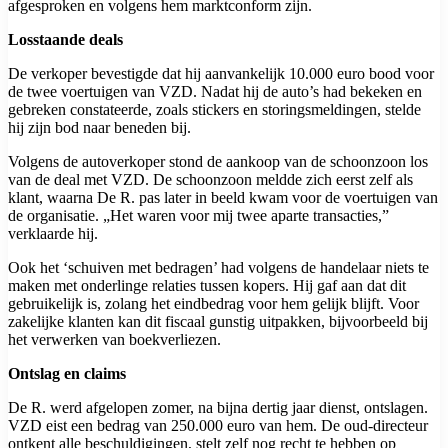
afgesproken en volgens hem marktconform zijn.
Losstaande deals
De verkoper bevestigde dat hij aanvankelijk 10.000 euro bood voor
de twee voertuigen van VZD. Nadat hij de auto’s had bekeken en
gebreken constateerde, zoals stickers en storingsmeldingen, stelde
hij zijn bod naar beneden bij.
Volgens de autoverkoper stond de aankoop van de schoonzoon los
van de deal met VZD. De schoonzoon meldde zich eerst zelf als
klant, waarna De R. pas later in beeld kwam voor de voertuigen van
de organisatie. „Het waren voor mij twee aparte transacties,”
verklaarde hij.
Ook het ‘schuiven met bedragen’ had volgens de handelaar niets te
maken met onderlinge relaties tussen kopers. Hij gaf aan dat dit
gebruikelijk is, zolang het eindbedrag voor hem gelijk blijft. Voor
zakelijke klanten kan dit fiscaal gunstig uitpakken, bijvoorbeeld bij
het verwerken van boekverliezen.
Ontslag en claims
De R. werd afgelopen zomer, na bijna dertig jaar dienst, ontslagen.
VZD eist een bedrag van 250.000 euro van hem. De oud-directeur
ontkent alle beschuldigingen, stelt zelf nog recht te hebben op