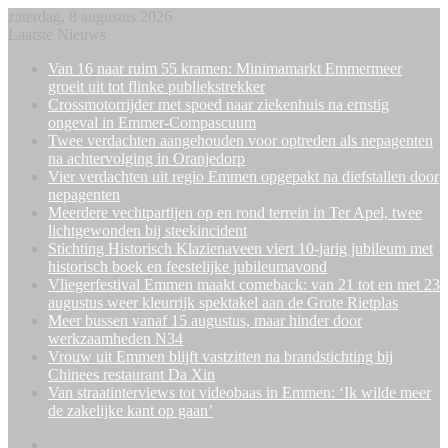
zaterdag, 8 augustus 2026
Laatste Nieuws
Van 16 naar ruim 55 kramen: Minimamarkt Emmermeer
groeit uit tot flinke publiekstrekker
Crossmotorrijder met spoed naar ziekenhuis na ernstig
ongeval in Emmer-Compascuum
Twee verdachten aangehouden voor optreden als nepagenten
na achtervolging in Oranjedorp
Vier verdachten uit regio Emmen opgepakt na diefstallen door
nepagenten
Meerdere vechtpartijen op en rond terrein in Ter Apel, twee
lichtgewonden bij steekincident
Stichting Historisch Klazienaveen viert 10-jarig jubileum met
historisch boek en feestelijke jubileumavond
Vliegerfestival Emmen maakt comeback: van 21 tot en met 23
augustus weer kleurrijk spektakel aan de Grote Rietplas
Meer bussen vanaf 15 augustus, maar hinder door
werkzaamheden N34
Vrouw uit Emmen blijft vastzitten na brandstichting bij
Chinees restaurant Da Xin
Van straatinterviews tot videobaas in Emmen: ‘Ik wilde meer
de zakelijke kant op gaan’
Facebook