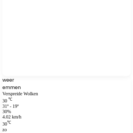
weer
emmen
Verspreide Wolken
℃
30
31º - 19º
30%
4.02 km/h
℃
30
zo