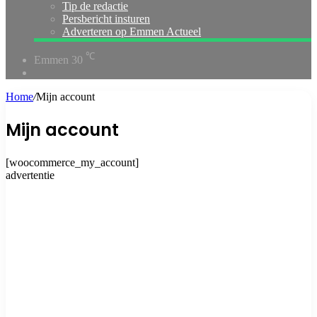
Tip de redactie
Persbericht insturen
Adverteren op Emmen Actueel
℃
Emmen
30
Switch
skin
Home
/
Mijn account
Mijn account
[woocommerce_my_account]
advertentie