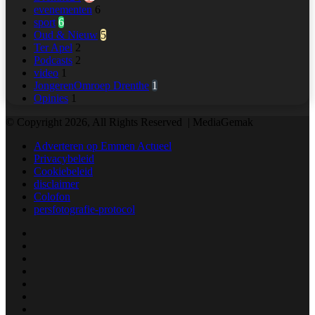
evenementen
6
sport
6
Oud & Nieuw
5
Ter Apel
2
Podcasts
2
video
1
JongerenOmroep Drenthe
1
Opinies
1
© Copyright 2026, All Rights Reserved | MediaGemak
Adverteren op Emmen Actueel
Privacybeleid
Cookiebeleid
disclaimer
Colofon
persfotografie‑protocol
Facebook
X
LinkedIn
YouTube
Instagram
Telegram
TikTok