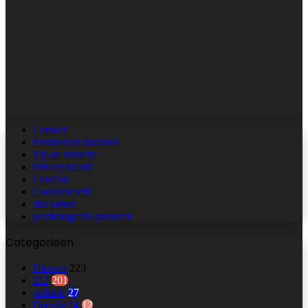
Contact
Persbericht insturen
Tip de redactie
Privacybeleid
Colofon
Cookiebeleid
disclaimer
persfotografie‑protocol
Categorieën
Nieuws
223
112
201
politiek
27
Drenthe24
12