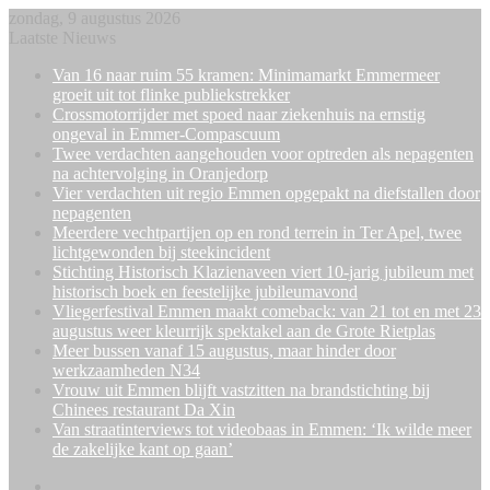
zondag, 9 augustus 2026
Laatste Nieuws
Van 16 naar ruim 55 kramen: Minimamarkt Emmermeer
groeit uit tot flinke publiekstrekker
Crossmotorrijder met spoed naar ziekenhuis na ernstig
ongeval in Emmer-Compascuum
Twee verdachten aangehouden voor optreden als nepagenten
na achtervolging in Oranjedorp
Vier verdachten uit regio Emmen opgepakt na diefstallen door
nepagenten
Meerdere vechtpartijen op en rond terrein in Ter Apel, twee
lichtgewonden bij steekincident
Stichting Historisch Klazienaveen viert 10-jarig jubileum met
historisch boek en feestelijke jubileumavond
Vliegerfestival Emmen maakt comeback: van 21 tot en met 23
augustus weer kleurrijk spektakel aan de Grote Rietplas
Meer bussen vanaf 15 augustus, maar hinder door
werkzaamheden N34
Vrouw uit Emmen blijft vastzitten na brandstichting bij
Chinees restaurant Da Xin
Van straatinterviews tot videobaas in Emmen: ‘Ik wilde meer
de zakelijke kant op gaan’
Facebook