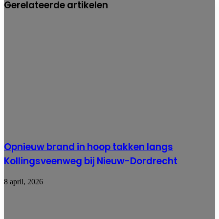
Gerelateerde artikelen
auto
in
Emmen
Opnieuw brand in hoop takken langs
Kollingsveenweg bij Nieuw-Dordrecht
8 april, 2026