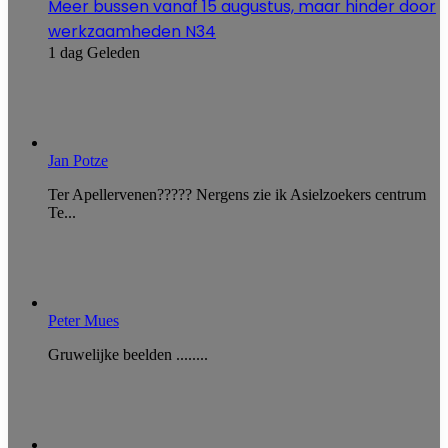
Meer bussen vanaf 15 augustus, maar hinder door
werkzaamheden N34
1 dag Geleden
Jan Potze
Ter Apellervenen????? Nergens zie ik Asielzoekers centrum
Te...
Peter Mues
Gruwelijke beelden ........