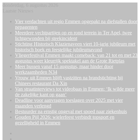
donderdag, 6 augustus 2026
Laatste Nieuws
Vier verdachten uit regio Emmen opgepakt na diefstallen door
nepagenten
Meerdere vechtpartijen op en rond terrein in Ter Apel, twee
lichtgewonden bij steekincident
Stichting Historisch Klazienaveen viert 10-jarig jubileum met
historisch boek en feestelijke jubileumavond
Vliegerfestival Emmen maakt comeback: van 21 tot en met 23
augustus weer kleurrijk spektakel aan de Grote Rietplas
Meer bussen vanaf 15 augustus, maar hinder door
werkzaamheden N34
Vrouw uit Emmen blijft vastzitten na brandstichting bij
Chinees restaurant Da Xin
Van straatinterviews tot videobaas in Emmen: ‘Ik wilde meer
de zakelijke kant op gaan’
Deadline voor aanvragen toeslagen over 2025 met vier
maanden verlengd
Bestuurder na ernstig ongeval met spoed naar ziekenhuis
Gouden Pijl 2026: wielerfeest verbindt topsport en
gezelligheid in Emmen
Facebook
X