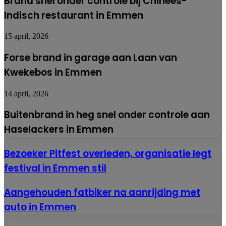
Brand snel onder controle bij Chinees-
Indisch restaurant in Emmen
15 april, 2026
Forse brand in garage aan Laan van
Kwekebos in Emmen
14 april, 2026
Buitenbrand in heg snel onder controle aan
Haselackers in Emmen
Bezoeker
Bezoeker Pitfest overleden, organisatie legt
Pitfest
festival in Emmen stil
overleden,
organisatie
legt
Aangehouden
Aangehouden fatbiker na aanrijding met
festival
fatbiker
auto in Emmen
in
na
Emmen
aanrijding
stil
met