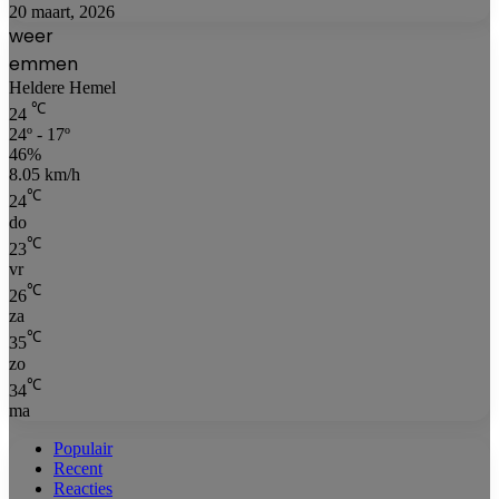
20 maart, 2026
weer
emmen
Heldere Hemel
℃
24
24º - 17º
46%
8.05 km/h
℃
24
do
℃
23
vr
℃
26
za
℃
35
zo
℃
34
ma
Populair
Recent
Reacties