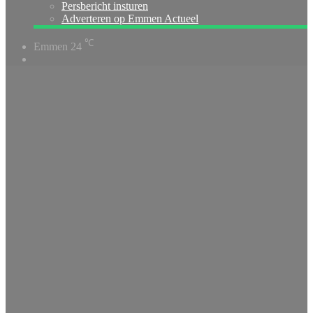
Persbericht insturen
Adverteren op Emmen Actueel
℃
Emmen
24
Switch
skin
Home
/
112
/
Brand
/
Woningbrand
aan
Klazienaveensestraat
in Nieuw-
Dordrecht snel
onder controle
Brand
Woningbrand
aan
Klazienaveensestraat
in